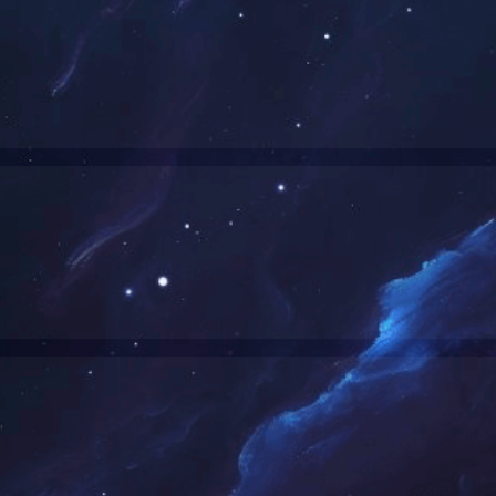
心
产品中
型号：G7T-4