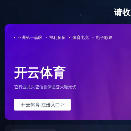
永工缝纫机 - 是一家专业生产、销售缝纫机械设备的外向型(出口)企
爱游戏
当前页：
爱游戏（中国）
> 产品中心 - 包缝机系列