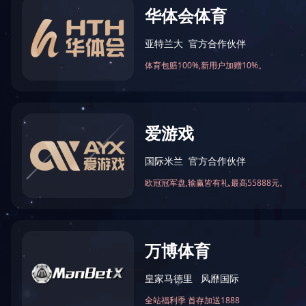
产品中
爱游戏·体育
包缝机系列
绷缝机系列
特种机系列
智能钉扣机