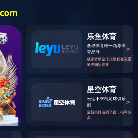
AP
LANGUAGE
服务支持
视频中心
联系我们